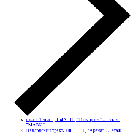
пр-кт Ленина, 154А. ТЦ "Геомаркет" - 1 этаж.
"МАВИ"
​Павловский тракт, 188 — ТЦ "Арена" - 3 этаж