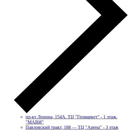
пр-кт Ленина, 154А. ТЦ "Геомаркет" - 1 этаж.
"МАВИ"
​Павловский тракт, 188 — ТЦ "Арена" - 3 этаж