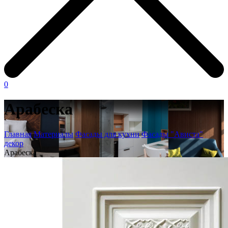
0
Арабеска
Главная
Материалы
Фасады для кухни
Фасады "Ависта"
декор
Арабеска