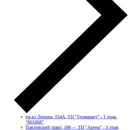
пр-кт Ленина, 154А. ТЦ "Геомаркет" - 1 этаж.
"МАВИ"
​Павловский тракт, 188 — ТЦ "Арена" - 3 этаж