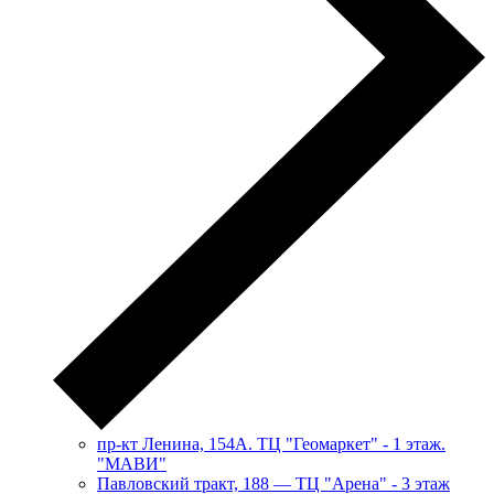
пр-кт Ленина, 154А. ТЦ "Геомаркет" - 1 этаж.
"МАВИ"
​Павловский тракт, 188 — ТЦ "Арена" - 3 этаж