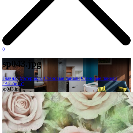
0
sp043.jpg
Главная
Материалы
Стеновые панели
Стеновые панели
"Альбико"
sp043.jpg