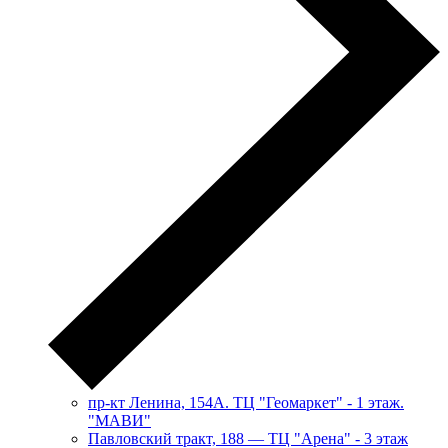
пр-кт Ленина, 154А. ТЦ "Геомаркет" - 1 этаж.
"МАВИ"
​Павловский тракт, 188 — ТЦ "Арена" - 3 этаж