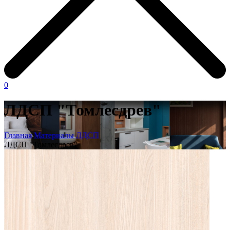
0
ЛДСП "Томлесдрев"
Главная
Материалы
ЛДСП
ЛДСП "Томлесдрев"