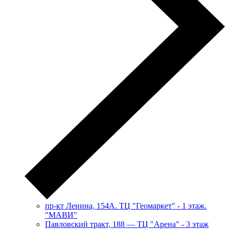
пр-кт Ленина, 154А. ТЦ "Геомаркет" - 1 этаж.
"МАВИ"
​Павловский тракт, 188 — ТЦ "Арена" - 3 этаж