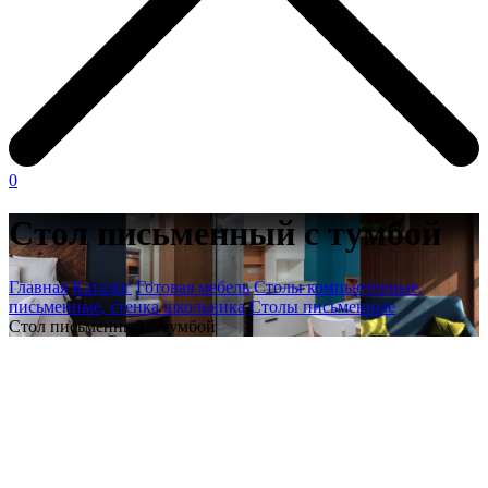
0
Стол письменный с тумбой
Главная
Каталог
Готовая мебель
Столы компьютерные,
письменные, стенка школьника
Столы письменные
Стол письменный с тумбой