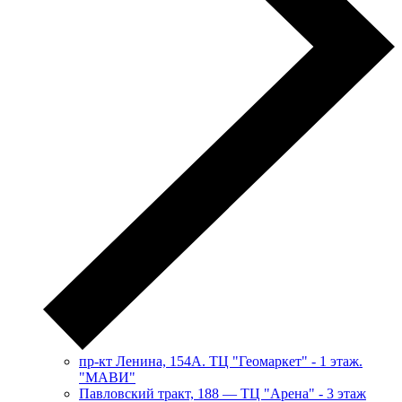
пр-кт Ленина, 154А. ТЦ "Геомаркет" - 1 этаж.
"МАВИ"
​Павловский тракт, 188 — ТЦ "Арена" - 3 этаж