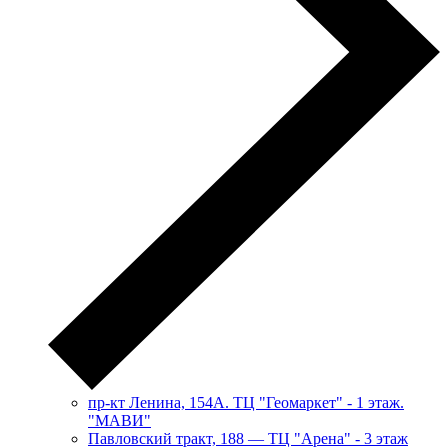
пр-кт Ленина, 154А. ТЦ "Геомаркет" - 1 этаж.
"МАВИ"
​Павловский тракт, 188 — ТЦ "Арена" - 3 этаж