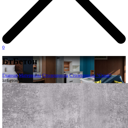
0
БтБетон
Главная
Материалы
Столешницы
Столешницы "Скиф"
БтБетон