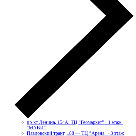
пр-кт Ленина, 154А. ТЦ "Геомаркет" - 1 этаж.
"МАВИ"
​Павловский тракт, 188 — ТЦ "Арена" - 3 этаж