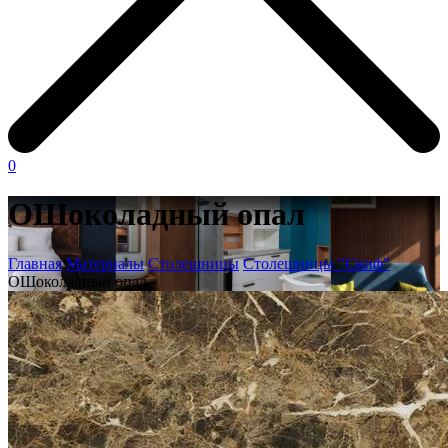
0
ОШоколадный опал
Главная
Материалы
Столешницы
Столешницы "Скиф"
ОШоколадный опал