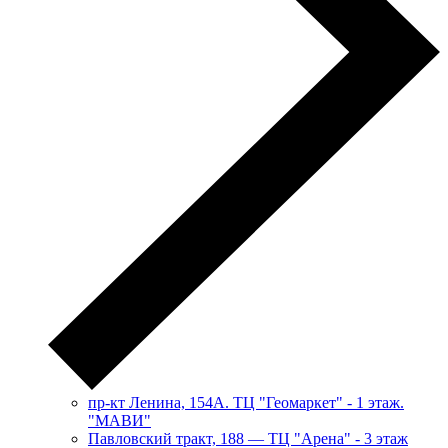
пр-кт Ленина, 154А. ТЦ "Геомаркет" - 1 этаж.
"МАВИ"
​Павловский тракт, 188 — ТЦ "Арена" - 3 этаж