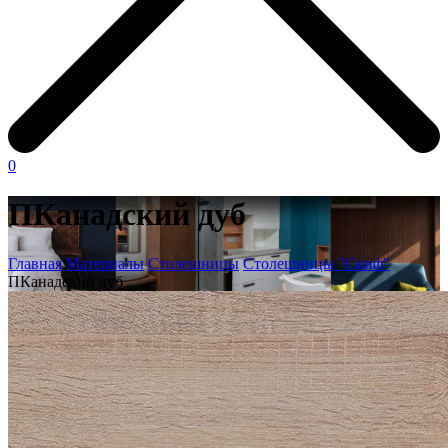
0
ПКанадский дуб
Главная
Материалы
Столешницы
Столешницы "Скиф"
ПКанадский дуб