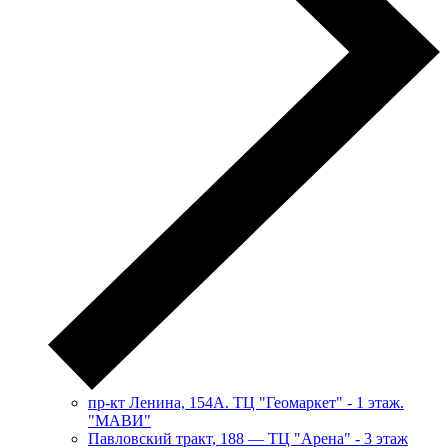
пр-кт Ленина, 154А. ТЦ "Геомаркет" - 1 этаж.
"МАВИ"
​Павловский тракт, 188 — ТЦ "Арена" - 3 этаж