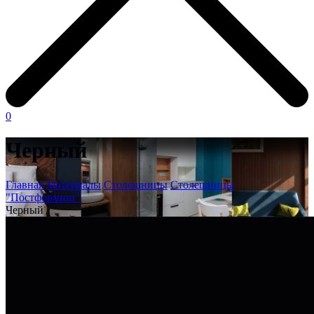
0
Черный
Главная
Материалы
Столешницы
Столешницы
"Постформинг"
Черный