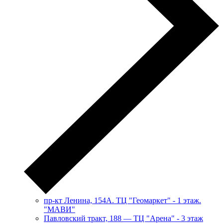
пр-кт Ленина, 154А. ТЦ "Геомаркет" - 1 этаж.
"МАВИ"
​Павловский тракт, 188 — ТЦ "Арена" - 3 этаж