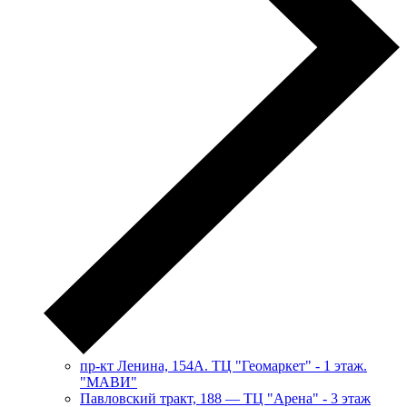
пр-кт Ленина, 154А. ТЦ "Геомаркет" - 1 этаж.
"МАВИ"
​Павловский тракт, 188 — ТЦ "Арена" - 3 этаж