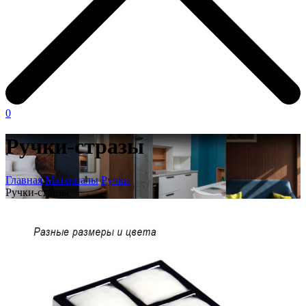
0
Ручки-стразы
Главная
Материалы
Ручки
Ручки-стразы