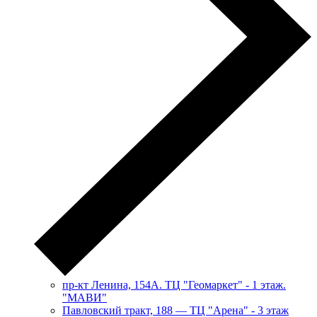
пр-кт Ленина, 154А. ТЦ "Геомаркет" - 1 этаж.
"МАВИ"
​Павловский тракт, 188 — ТЦ "Арена" - 3 этаж