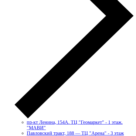
пр-кт Ленина, 154А. ТЦ "Геомаркет" - 1 этаж.
"МАВИ"
​Павловский тракт, 188 — ТЦ "Арена" - 3 этаж