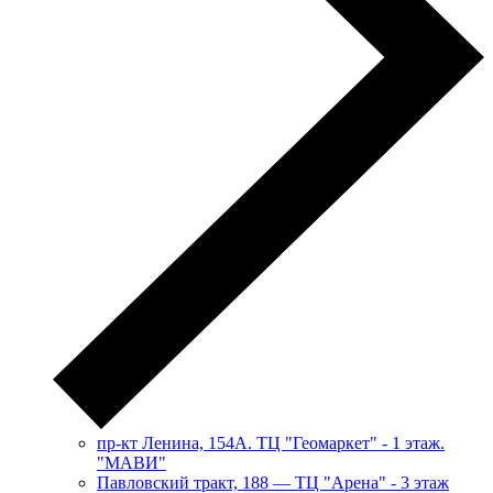
пр-кт Ленина, 154А. ТЦ "Геомаркет" - 1 этаж.
"МАВИ"
​Павловский тракт, 188 — ТЦ "Арена" - 3 этаж