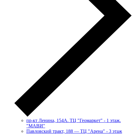
пр-кт Ленина, 154А. ТЦ "Геомаркет" - 1 этаж.
"МАВИ"
​Павловский тракт, 188 — ТЦ "Арена" - 3 этаж