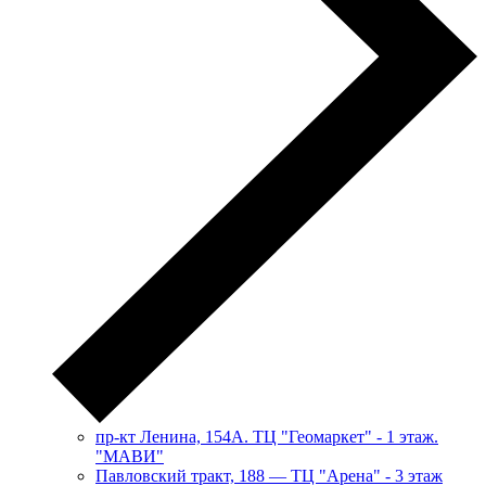
пр-кт Ленина, 154А. ТЦ "Геомаркет" - 1 этаж.
"МАВИ"
​Павловский тракт, 188 — ТЦ "Арена" - 3 этаж