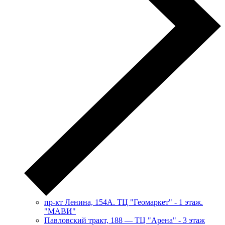
пр-кт Ленина, 154А. ТЦ "Геомаркет" - 1 этаж.
"МАВИ"
​Павловский тракт, 188 — ТЦ "Арена" - 3 этаж