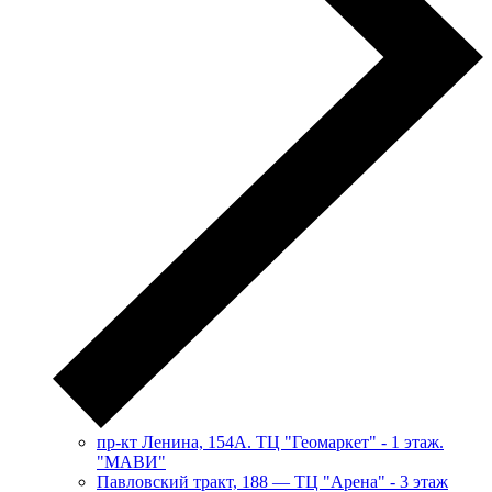
пр-кт Ленина, 154А. ТЦ "Геомаркет" - 1 этаж.
"МАВИ"
​Павловский тракт, 188 — ТЦ "Арена" - 3 этаж