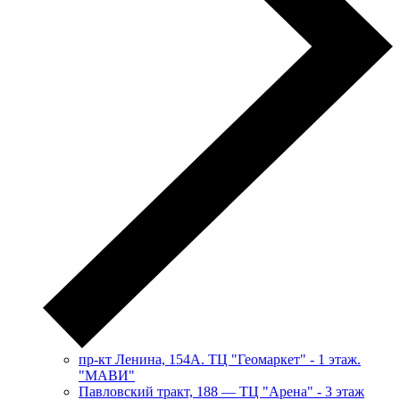
пр-кт Ленина, 154А. ТЦ "Геомаркет" - 1 этаж.
"МАВИ"
​Павловский тракт, 188 — ТЦ "Арена" - 3 этаж