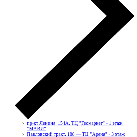
пр-кт Ленина, 154А. ТЦ "Геомаркет" - 1 этаж.
"МАВИ"
​Павловский тракт, 188 — ТЦ "Арена" - 3 этаж