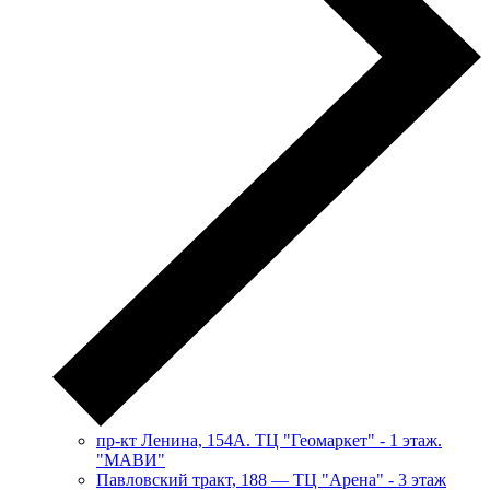
пр-кт Ленина, 154А. ТЦ "Геомаркет" - 1 этаж.
"МАВИ"
​Павловский тракт, 188 — ТЦ "Арена" - 3 этаж