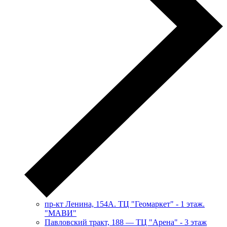
пр-кт Ленина, 154А. ТЦ "Геомаркет" - 1 этаж.
"МАВИ"
​Павловский тракт, 188 — ТЦ "Арена" - 3 этаж