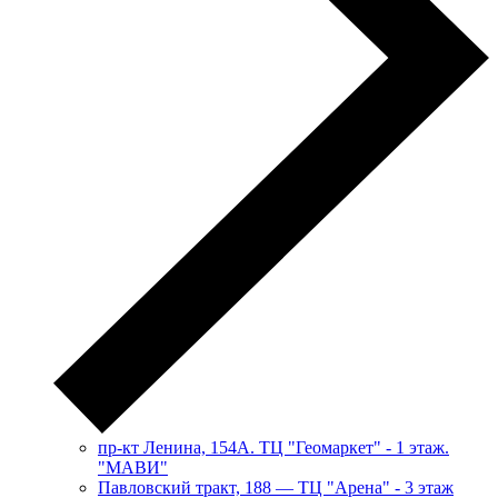
пр-кт Ленина, 154А. ТЦ "Геомаркет" - 1 этаж.
"МАВИ"
​Павловский тракт, 188 — ТЦ "Арена" - 3 этаж