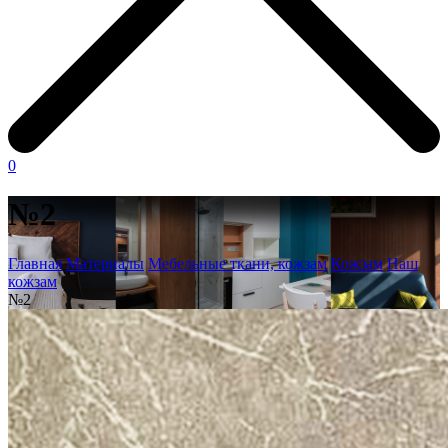
0
№2
Главная
Материалы
Мебельные ткани, кожзам
Кожзам
Наш
кожзам
№2