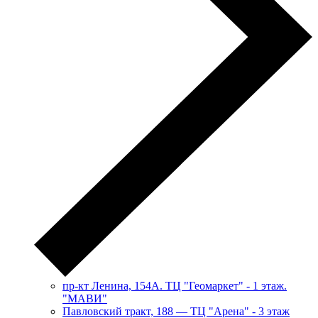
пр-кт Ленина, 154А. ТЦ "Геомаркет" - 1 этаж.
"МАВИ"
​Павловский тракт, 188 — ТЦ "Арена" - 3 этаж