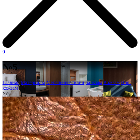
0
№5
Главная
Материалы
Мебельные ткани, кожзам
Кожзам
Наш
кожзам
№5