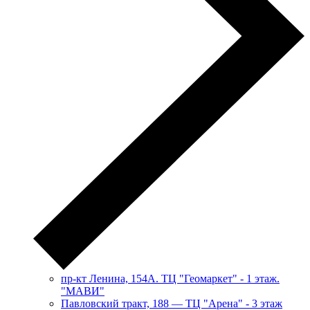
пр-кт Ленина, 154А. ТЦ "Геомаркет" - 1 этаж.
"МАВИ"
​Павловский тракт, 188 — ТЦ "Арена" - 3 этаж